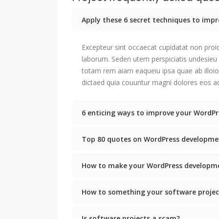
Apply these 6 secret techniques to im
Excepteur sint occaecat cupidatat non proid
laborum. Seden utem perspiciatis undesie
totam rem aiam eaqueiu ipsa quae ab illoio
dictaed quia couuntur magni dolores eos aq
6 enticing ways to improve your WordPr
Top 80 quotes on WordPress developme
How to make your WordPress developme
How to something your software projec
Is software projects a scam?