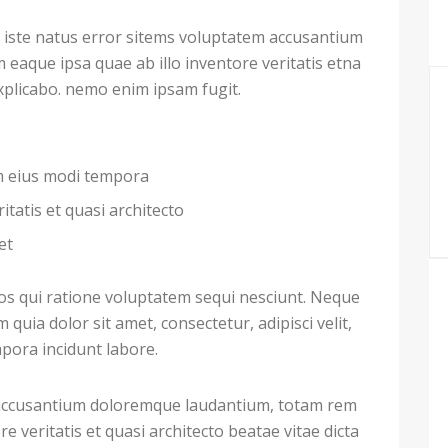
 iste natus error sitems voluptatem accusantium
aque ipsa quae ab illo inventore veritatis etna
explicabo. nemo enim ipsam fugit.
am eius modi tempora
itatis et quasi architecto
et
s qui ratione voluptatem sequi nesciunt. Neque
uia dolor sit amet, consectetur, adipisci velit,
ora incidunt labore.
m accusantium doloremque laudantium, totam rem
e veritatis et quasi architecto beatae vitae dicta