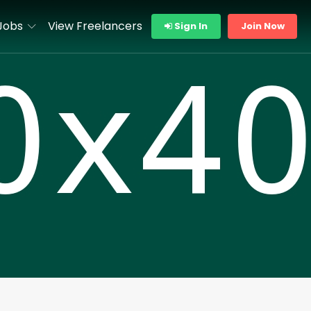
Jobs
View Freelancers
Sign In
Join Now