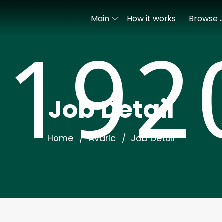
Main
How it works
Browse 
Job Detail
Home
Avaric
Job Detail