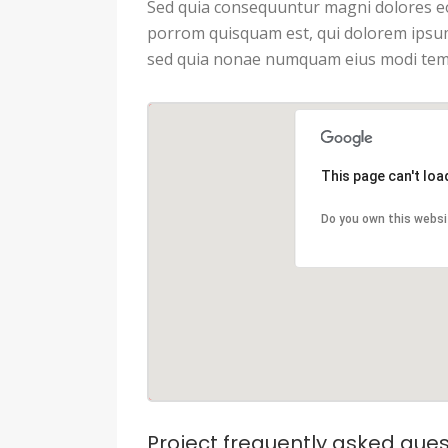
Sed quia consequuntur magni dolores eo
porrom quisquam est, qui dolorem ipsum q
sed quia nonae numquam eius modi temp
This page can't lo
Do you own this websi
Project frequently asked ques