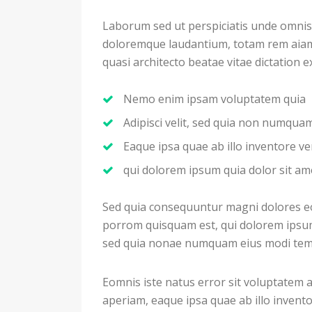
Laborum sed ut perspiciatis unde omnis
doloremque laudantium, totam rem aiam e
quasi architecto beatae vitae dictation 
Nemo enim ipsam voluptatem quia
Adipisci velit, sed quia non numqu
Eaque ipsa quae ab illo inventore ver
qui dolorem ipsum quia dolor sit am
Sed quia consequuntur magni dolores eo
porrom quisquam est, qui dolorem ipsum q
sed quia nonae numquam eius modi temp
Eomnis iste natus error sit voluptate
aperiam, eaque ipsa quae ab illo inventor